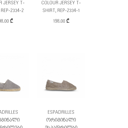
 JERSEY T-
COLOUR JERSEY T-
 REP-2334-2
SHIRT, REP-2334-1
98.00 ₾
198.00 ₾
ADRILLES
ESPADRILLES
ᲒᲘᲜᲐᲚᲘ
ᲝᲠᲘᲒᲘᲜᲐᲚᲘ
ᲐᲓᲠᲘᲚᲔᲑᲘ
ᲔᲡᲞᲐᲓᲠᲘᲚᲑᲘ