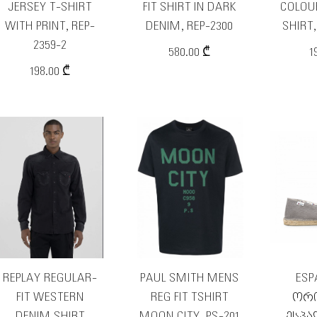
JERSEY T-SHIRT
FIT SHIRT IN DARK
COLOUR
WITH PRINT, REP-
DENIM, REP-2300
SHIRT,
2359-2
580.00 ₾
1
198.00 ₾
REPLAY REGULAR-
PAUL SMITH MENS
ESP
FIT WESTERN
REG FIT TSHIRT
ᲝᲠᲘ
DENIM SHIRT
MOON CITY, PS-201
ᲔᲡᲞ